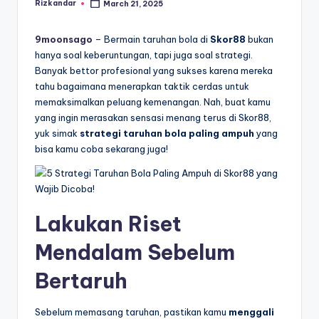
Rizkandar
March 21, 2025
Posted
by
9moonsago
– Bermain taruhan bola di
Skor88
bukan
hanya soal keberuntungan, tapi juga soal strategi.
Banyak bettor profesional yang sukses karena mereka
tahu bagaimana menerapkan taktik cerdas untuk
memaksimalkan peluang kemenangan. Nah, buat kamu
yang ingin merasakan sensasi menang terus di Skor88,
yuk simak
strategi taruhan bola paling ampuh
yang
bisa kamu coba sekarang juga!
Lakukan Riset
Mendalam Sebelum
Bertaruh
Sebelum memasang taruhan, pastikan kamu
menggali