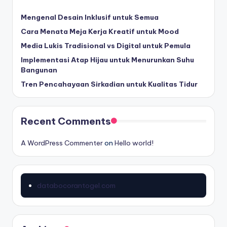
w
Mengenal Desain Inklusif untuk Semua
a
Cara Menata Meja Kerja Kreatif untuk Mood
p
o
Media Lukis Tradisional vs Digital untuk Pemula
k
Implementasi Atap Hijau untuk Menurunkan Suhu
e
Bangunan
r
Tren Pencahayaan Sirkadian untuk Kualitas Tidur
Recent Comments
A WordPress Commenter
on
Hello world!
databocorantogel.com