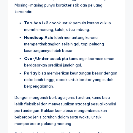
Masing-masing punya karakteristik dan peluang
tersendiri.
Taruhan 1×2
cocok untuk pemula karena cukup
memilih menang, kalah, atau imbang.
Handicap Asia
lebih menantang karena
mempertimbangkan selisih gol, tapi peluang
keuntungannya lebih besar.
Over/Under
cocok jika kamu ingin bermain aman
berdasarkan prediksi jumlah gol.
Parlay
bisa memberikan keuntungan besar dengan
risiko lebih tinggi, cocok untuk bettor yang sudah
berpengalaman.
Dengan mengenali berbagai jenis taruhan, kamu bisa
lebih fleksibel dan menyesuaikan strategi sesuai kondisi
pertandingan. Bahkan kamu bisa mengombinasikan
beberapa jenis taruhan dalam satu waktu untuk
memperbesar peluang menang.