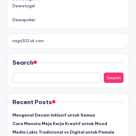
Dewatogel
B
o
Dewapoker
n
u
s
naga303.uk.com
D
e
p
Search
o
s
Search
i
t
d
Recent Posts
e
w
Mengenal Desain Inklusif untuk Semua
a
Cara Menata Meja Kerja Kreatif untuk Mood
p
o
Media Lukis Tradisional vs Digital untuk Pemula