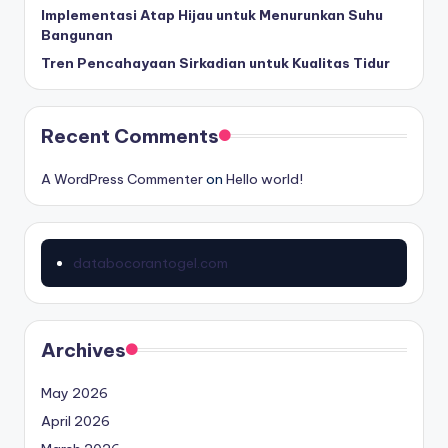
k
Implementasi Atap Hijau untuk Menurunkan Suhu
e
Bangunan
r
Tren Pencahayaan Sirkadian untuk Kualitas Tidur
Recent Comments
A WordPress Commenter
on
Hello world!
databocorantogel.com
Archives
May 2026
April 2026