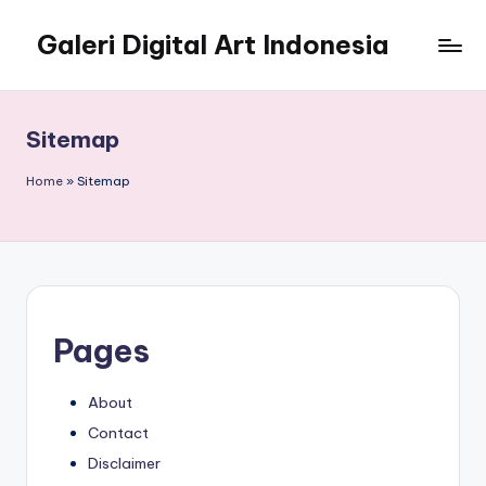
Galeri Digital Art Indonesia
Skip
to
Kreativitas
content
Tanpa
Batas
Sitemap
di
Era
Home
»
Sitemap
Virtual
Pages
About
Contact
Disclaimer