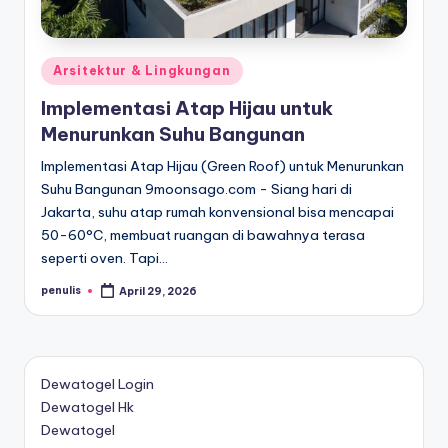
Posted
Arsitektur & Lingkungan
in
Implementasi Atap Hijau untuk
Menurunkan Suhu Bangunan
Implementasi Atap Hijau (Green Roof) untuk Menurunkan
Suhu Bangunan 9moonsago.com - Siang hari di
Jakarta, suhu atap rumah konvensional bisa mencapai
50-60°C, membuat ruangan di bawahnya terasa
seperti oven. Tapi…
penulis
April 29, 2026
Posted
by
Dewatogel Login
Dewatogel Hk
Dewatogel