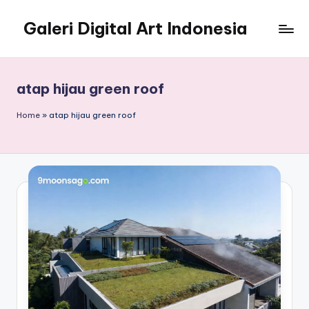
Galeri Digital Art Indonesia
Skip
to
Kreativitas
content
Tanpa
Batas
atap hijau green roof
di
Era
Home
»
atap hijau green roof
Virtual