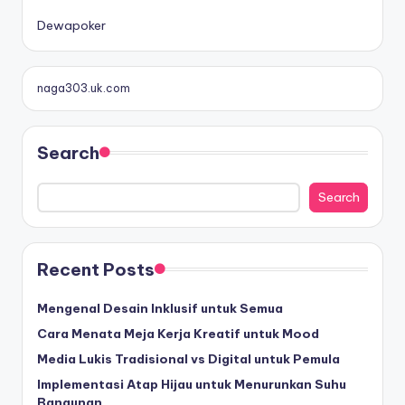
B
o
Dewapoker
n
u
s
naga303.uk.com
D
e
p
Search
o
s
Search
i
t
d
Recent Posts
e
w
Mengenal Desain Inklusif untuk Semua
a
Cara Menata Meja Kerja Kreatif untuk Mood
p
o
Media Lukis Tradisional vs Digital untuk Pemula
k
Implementasi Atap Hijau untuk Menurunkan Suhu
e
Bangunan