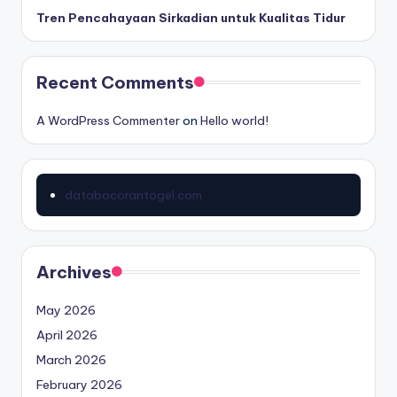
r
Tren Pencahayaan Sirkadian untuk Kualitas Tidur
Recent Comments
A WordPress Commenter
on
Hello world!
databocorantogel.com
Archives
May 2026
April 2026
March 2026
February 2026