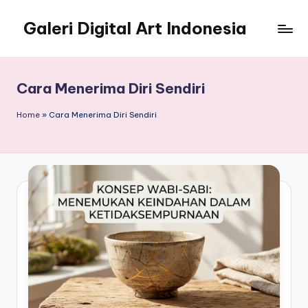
Galeri Digital Art Indonesia
Skip
to
Kreativitas
content
Tanpa
Batas
Cara Menerima Diri Sendiri
di
Era
Home
»
Cara Menerima Diri Sendiri
Virtual