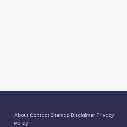
About
Contact
Sitemap
Disclaimer
Privacy
Policy