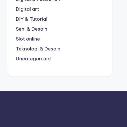
Digital art
DIY & Tutorial
Seni & Desain
Slot online
Teknologi & Desain
Uncategorized