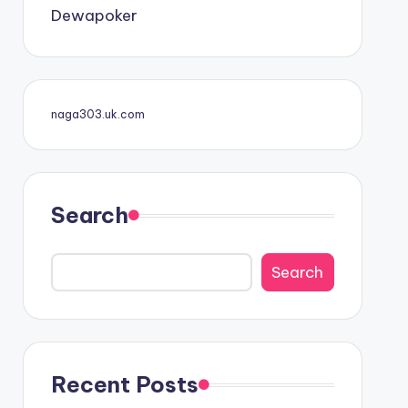
o
Dewapoker
n
u
s
naga303.uk.com
D
e
p
o
Search
s
i
Search
t
d
e
w
Recent Posts
a