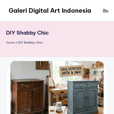
Galeri Digital Art Indonesia
Skip
to
Kreativitas
content
Tanpa
Batas
DIY Shabby Chic
di
Era
Home
»
DIY Shabby Chic
Virtual