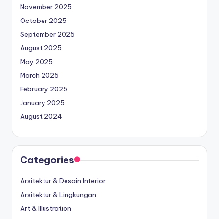
November 2025
October 2025
September 2025
August 2025
May 2025
March 2025
February 2025
January 2025
August 2024
Categories
Arsitektur & Desain Interior
Arsitektur & Lingkungan
Art & Illustration