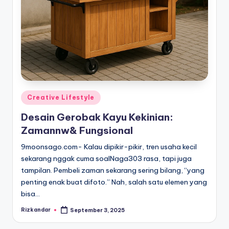
Posted
Creative Lifestyle
in
Desain Gerobak Kayu Kekinian:
Zamannw& Fungsional
9moonsago.com- Kalau dipikir-pikir, tren usaha kecil
sekarang nggak cuma soalNaga303 rasa, tapi juga
tampilan. Pembeli zaman sekarang sering bilang, “yang
penting enak buat difoto.” Nah, salah satu elemen yang
bisa…
Rizkandar
September 3, 2025
Posted
by