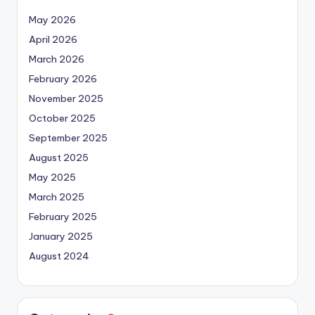
May 2026
April 2026
March 2026
February 2026
November 2025
October 2025
September 2025
August 2025
May 2025
March 2025
February 2025
January 2025
August 2024