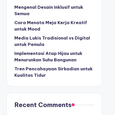
p
Mengenal Desain Inklusif untuk
o
Semua
k
Cara Menata Meja Kerja Kreatif
e
untuk Mood
r
Media Lukis Tradisional vs Digital
untuk Pemula
Implementasi Atap Hijau untuk
Menurunkan Suhu Bangunan
Tren Pencahayaan Sirkadian untuk
Kualitas Tidur
Recent Comments