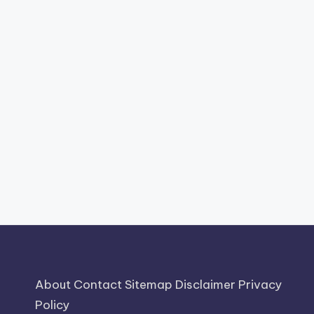
About
Contact
Sitemap
Disclaimer
Privacy
Policy