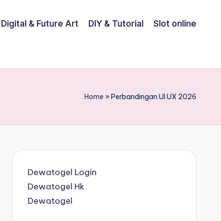
Digital & Future Art
DIY & Tutorial
Slot online
Home
»
Perbandingan UI UX 2026
Dewatogel Login
Dewatogel Hk
Dewatogel
B