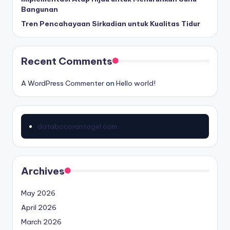
e
Bangunan
r
Tren Pencahayaan Sirkadian untuk Kualitas Tidur
Recent Comments
A WordPress Commenter
on
Hello world!
databocorantogel.com
Archives
May 2026
April 2026
March 2026