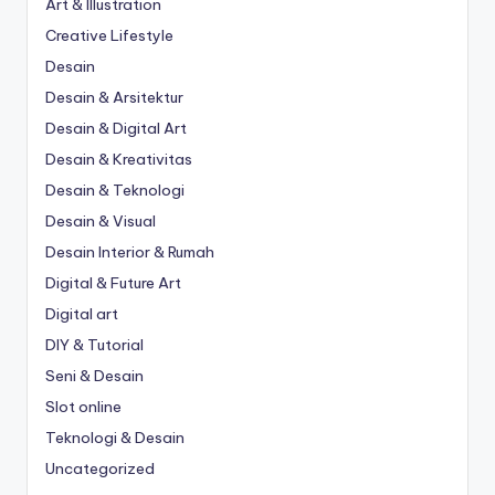
Art & Illustration
Creative Lifestyle
Desain
Desain & Arsitektur
Desain & Digital Art
Desain & Kreativitas
Desain & Teknologi
Desain & Visual
Desain Interior & Rumah
Digital & Future Art
Digital art
DIY & Tutorial
Seni & Desain
Slot online
Teknologi & Desain
Uncategorized