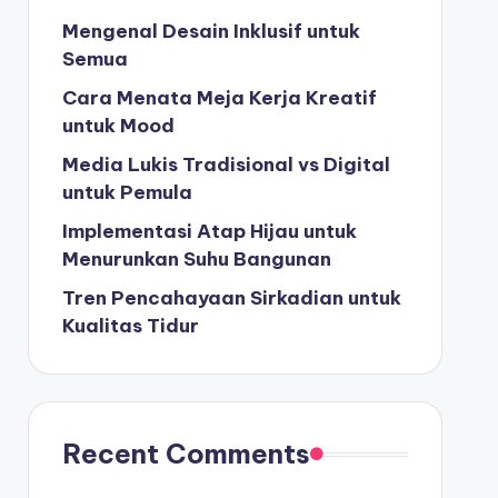
p
Mengenal Desain Inklusif untuk
o
Semua
k
Cara Menata Meja Kerja Kreatif
e
untuk Mood
r
Media Lukis Tradisional vs Digital
untuk Pemula
Implementasi Atap Hijau untuk
Menurunkan Suhu Bangunan
Tren Pencahayaan Sirkadian untuk
Kualitas Tidur
Recent Comments