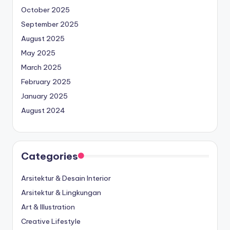
October 2025
September 2025
August 2025
May 2025
March 2025
February 2025
January 2025
August 2024
Categories
Arsitektur & Desain Interior
Arsitektur & Lingkungan
Art & Illustration
Creative Lifestyle