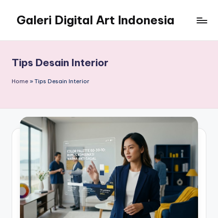
Galeri Digital Art Indonesia
Skip
to
Kreativitas
content
Tanpa
Batas
Tips Desain Interior
di
Era
Home
»
Tips Desain Interior
Virtual