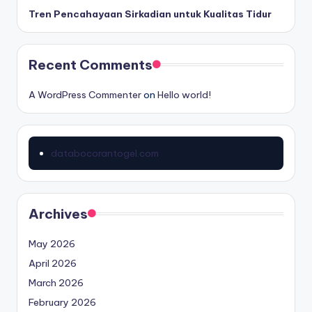
r
Tren Pencahayaan Sirkadian untuk Kualitas Tidur
Recent Comments
A WordPress Commenter
on
Hello world!
databocorantogel.com
Archives
May 2026
April 2026
March 2026
February 2026