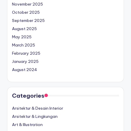
November 2025
October 2025
September 2025
August 2025
May 2025
March 2025
February 2025
January 2025
August 2024
Categories
Arsitektur & Desain Interior
Arsitektur & Lingkungan
Art & Illustration