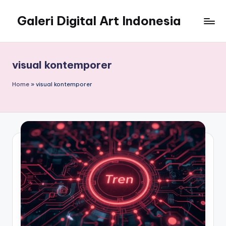
Galeri Digital Art Indonesia
Skip
to
Kreativitas
content
Tanpa
Batas
visual kontemporer
di
Era
Home
»
visual kontemporer
Virtual