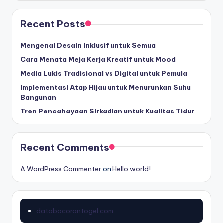
t
d
Recent Posts
e
w
Mengenal Desain Inklusif untuk Semua
a
Cara Menata Meja Kerja Kreatif untuk Mood
p
o
Media Lukis Tradisional vs Digital untuk Pemula
k
Implementasi Atap Hijau untuk Menurunkan Suhu
e
Bangunan
r
Tren Pencahayaan Sirkadian untuk Kualitas Tidur
Recent Comments
A WordPress Commenter
on
Hello world!
databocorantogel.com