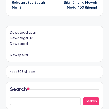
navigation
Relevan atau Sudah
Bikin Dinding Mewah
Mati?
Modal 100 Ribuan!
Dewatogel Login
Dewatogel Hk
Dewatogel
B
o
Dewapoker
n
u
s
naga303.uk.com
D
e
p
Search
o
s
Search
i