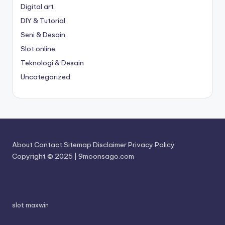
Digital art
DIY & Tutorial
Seni & Desain
Slot online
Teknologi & Desain
Uncategorized
About
Contact
Sitemap
Disclaimer
Privacy Policy
Copyright © 2025 | 9moonsago.com
B
a
D
n
e
d
w
slot maxwin
a
a