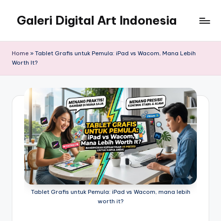
Galeri Digital Art Indonesia
Skip
to
Kreativitas
content
Tanpa
Home
»
Tablet Grafis untuk Pemula: iPad vs Wacom, Mana Lebih
Batas
Worth It?
di
Era
Virtual
Tablet Grafis untuk Pemula: iPad vs Wacom, mana lebih
worth it?