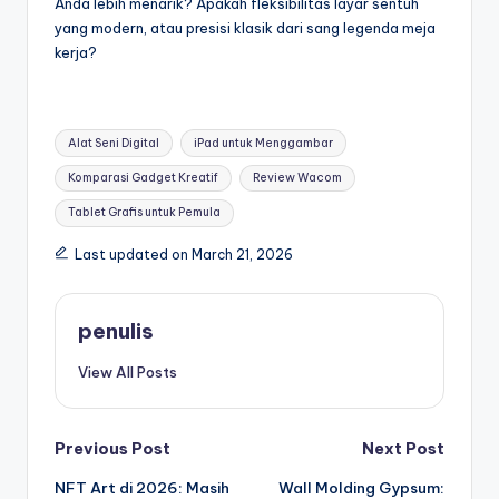
Anda lebih menarik? Apakah fleksibilitas layar sentuh
yang modern, atau presisi klasik dari sang legenda meja
kerja?
Tags:
Alat Seni Digital
iPad untuk Menggambar
Komparasi Gadget Kreatif
Review Wacom
Tablet Grafis untuk Pemula
Last updated on March 21, 2026
penulis
View All Posts
Post
Previous Post
Next Post
NFT Art di 2026: Masih
Wall Molding Gypsum: